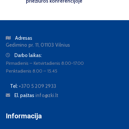
priežiūros konferencijoje
Adresas
Gedimino pr. 11, 01103 Vilnius
Darbo laikas:
Pirmadienis – Ketvirtadienis 8.00-17.00
Penktadienis 8.00 – 15.45
Tel:
+370 5 209 2933
El. paštas
info@zki.lt
Informacija