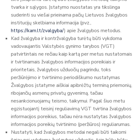
tvarka ir sąlygos. Įstatymo nuostatas yra tikslinga
suderinti su viešai prieinama pačių Lietuvos žvalgybos
institucijų skelbiama informacija (pvz.,
https://kam.lt/zvalgyba/
) apie žvalgybos metodus.
Kad žvalgyba ir kontržvalgyba turėtų būti vykdoma
vadovaujantis Valstybės gynimo tarybos (VGT)
patvirtintais ne rečiau kaip kartą per metus nustatomais
ir tvirtinamais žvalgybos informacijos poreikiais ir
prioritetais, žvalgybos užduočių pagrindu, toks
peržiūrėjimo ir tvirtinimo periodiškumo nustatymas
Žvalgybos įstatyme aiškiai apibrėžtų terminą priemonių,
ribojančių asmenų privatų gyvenimą, tačiau
nesankcionuojamų teismo, taikymui. Pagal šiuo metu
egzistuojantį teisinį reguliavimą VGT tvirtina žvalgybos
informacijos poreikius, tačiau nėra nustatytas žvalgybos
informacijos poreikių tvirtinimo (peržiūros) reguliarumas.
Nustatyti, kad žvalgybos metodai negali būti taikomi
ilgiau nei vykdoma žvalgybos užduotis, taip būtų būtų