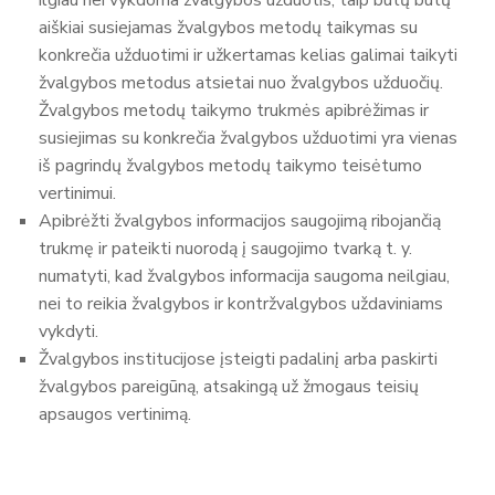
aiškiai susiejamas žvalgybos metodų taikymas su
konkrečia užduotimi ir užkertamas kelias galimai taikyti
žvalgybos metodus atsietai nuo žvalgybos užduočių.
Žvalgybos metodų taikymo trukmės apibrėžimas ir
susiejimas su konkrečia žvalgybos užduotimi yra vienas
iš pagrindų žvalgybos metodų taikymo teisėtumo
vertinimui.
Apibrėžti žvalgybos informacijos saugojimą ribojančią
trukmę ir pateikti nuorodą į saugojimo tvarką t. y.
numatyti, kad žvalgybos informacija saugoma neilgiau,
nei to reikia žvalgybos ir kontržvalgybos uždaviniams
vykdyti.
Žvalgybos institucijose įsteigti padalinį arba paskirti
žvalgybos pareigūną, atsakingą už žmogaus teisių
apsaugos vertinimą.