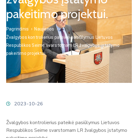
pakeitimo projektui.
Pagrindinis
Naujienos
Žvalgybos kontrolierius pateikė pasiūlymus Lietuvos
Respublikos Seime svarstomam LR žvalgybos įstatymo
pakeitimo projektui.
2023-10-26
Žvalgybos kontrolierius pateikė pasiūlymus Lietuvos
Respublikos Seime svarstomam LR žvalgybos įstatymo
pakeitimo projektui.