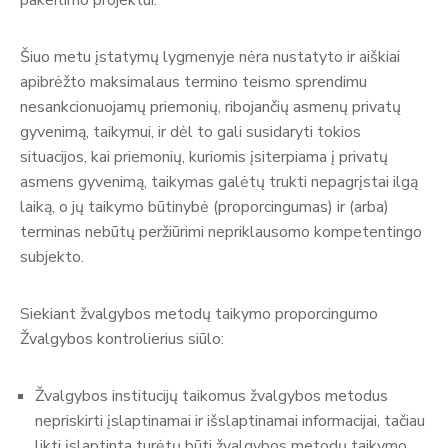
Šiuo metu įstatymų lygmenyje nėra nustatyto ir aiškiai
apibrėžto maksimalaus termino teismo sprendimu
nesankcionuojamų priemonių, ribojančių asmenų privatų
gyvenimą, taikymui, ir dėl to gali susidaryti tokios
situacijos, kai priemonių, kuriomis įsiterpiama į privatų
asmens gyvenimą, taikymas galėtų trukti nepagrįstai ilgą
laiką, o jų taikymo būtinybė (proporcingumas) ir (arba)
terminas nebūtų peržiūrimi nepriklausomo kompetentingo
subjekto.
Siekiant žvalgybos metodų taikymo proporcingumo
Žvalgybos kontrolierius siūlo:
Žvalgybos institucijų taikomus žvalgybos metodus
nepriskirti įslaptinamai ir išslaptinamai informacijai, tačiau
likti įslaptinta turėtų būti žvalgybos metodų taikymo