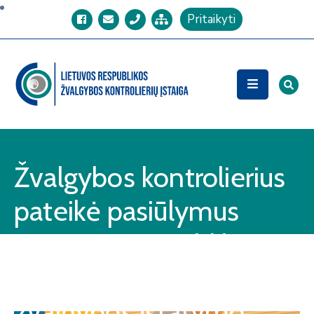
Pritaikyti
Pagrindinis
Apie
įstaigą
Teisinė
informacija
Žvalgybos kontrolierius
Administracinė
pateikė pasiūlymus
informacija
Lietuvos Respublikos
Struktūra
ir
Seime svarstomam LR
kontaktai
žvalgybos įstatymo