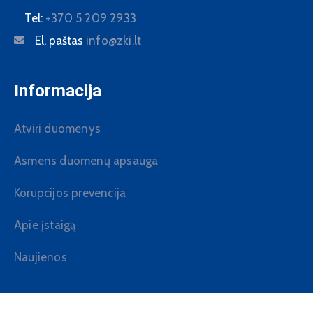
Tel:
+370 5 209 2933
El. paštas
info@zki.lt
Informacija
Atviri duomenys
Asmens duomenų apsauga
Korupcijos prevencija
Apie įstaigą
Naujienos
Lietuvos Respublikos žvalgybos kontrolierių įstaiga |